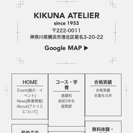
〒222-0011
神奈川県横浜市港北区菊名3-20-22
HOME
コース・学
合格実績
費
Event[展示・イ
合格実績
ベント]
基礎科
卒業生の声
News[新着情報]
高校3年生
About[アトリエ
昼間部
について]
無料体験・
初めての