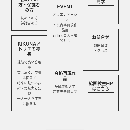
見学
方・保護者
EVENT
の方
オリエンテーシ
初めての方
ョン
保護者の方
入試合格再現作
品展
online美大入試
お問合せ
説明会
KIKUNAア
お問合せ
トリエの特
アクセス
長
現役で高い合格
率
質は高く、学費
合格再現作
は抑えて
品
将来に繋がる技
絵画教室HP
多摩美術大学
術・実技力と知
はこちら
武蔵野美術大学
識
一人一人を丁寧
に教える