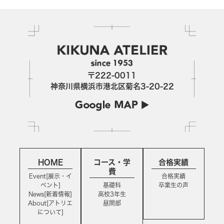
〒222-0011
神奈川県横浜市港北区菊名3-20-22
HOME
コース・学
合格実績
費
Event[展示・イ
合格実績
ベント]
基礎科
卒業生の声
News[新着情報]
高校3年生
About[アトリエ
昼間部
について]