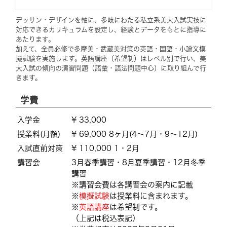
デッサン・デザインを軸に、多岐にわたる私立系美大入試実技に
対応できるカリキュラムを設定し、経験とデータをもとに指導に
あたります。
加えて、全員必修で多摩美・武蔵美対策の英語・国語・小論文模
擬試験を実施します。英語講座（希望制）はレベル別で行い、美
大入試の傾向の演習問題（語彙・語法問題中心）に取り組んで行
きます。
学費
入学金
¥ 33,000
授業料(月額)
¥ 69,000 8ヶ月(4〜7月・9〜12月)
入試直前対策
¥ 110,000 1・2月
講習会
3月春季講習・8月夏季講習・12月冬季
講習
※講習会費は各講習会の案内に記載
※
模擬試験
は授業料に含まれます。
※
英語講座
は希望制です。
（上記は税込表記）