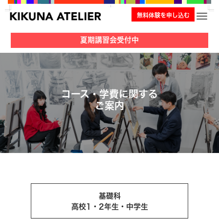
無料体験を申し込む
ナビ
夏期講習会受付中
コース・学費に関する
ご案内
基礎科
高校1・2年生・中学生