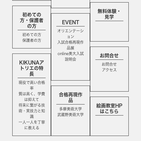
無料体験・
初めての
見学
方・保護者
EVENT
の方
オリエンテーシ
初めての方
ョン
保護者の方
入試合格再現作
品展
online美大入試
お問合せ
説明会
KIKUNAア
お問合せ
トリエの特
アクセス
長
現役で高い合格
率
質は高く、学費
合格再現作
は抑えて
品
将来に繋がる技
絵画教室HP
多摩美術大学
術・実技力と知
はこちら
武蔵野美術大学
識
一人一人を丁寧
に教える