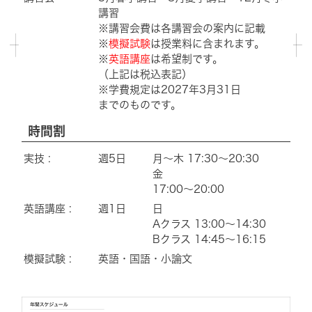
講習
※講習会費は各講習会の案内に記載
※
模擬試験
は授業料に含まれます。
※
英語講座
は希望制です。
（上記は税込表記）
※学費規定は2027年3月31日
までのものです。
時間割
実技 :
週5日
月～木 17:30～20:30
金
17:00〜20:00
英語講座 :
週1日
日
Aクラス 13:00～14:30
Bクラス 14:45～16:15
模擬試験 :
英語・国語・小論文