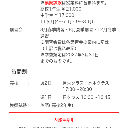
※
模擬試験
は授業料に含まれます。
高校1年生 ¥ 21,000
中学生 ¥ 17,000
11ヶ月(4～7 月・9～3 月)
講習会
3月春季講習・8月夏季講習・12月冬季
講習
※講習会費は各講習会の案内に記載
（上記は税込表記）
※学費規定は2027年3月31日
までのものです。
時間割
実技 :
週2日
月火クラス・水木クラス
17:30～20:30
週1日
日クラス 10:00～16:45
模擬試験 :
英語( 高校2年生)
内部生割引