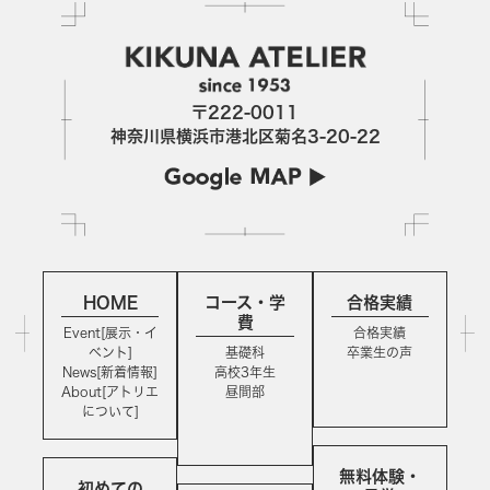
〒222-0011
神奈川県横浜市港北区菊名3-20-22
HOME
コース・学
合格実績
費
Event[展示・イ
合格実績
ベント]
基礎科
卒業生の声
News[新着情報]
高校3年生
About[アトリエ
昼間部
について]
無料体験・
初めての