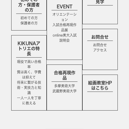
見学
方・保護者
EVENT
の方
オリエンテーシ
初めての方
ョン
保護者の方
入試合格再現作
品展
online美大入試
お問合せ
説明会
KIKUNAア
お問合せ
トリエの特
アクセス
長
現役で高い合格
率
質は高く、学費
合格再現作
は抑えて
品
将来に繋がる技
絵画教室HP
多摩美術大学
術・実技力と知
はこちら
武蔵野美術大学
識
一人一人を丁寧
に教える