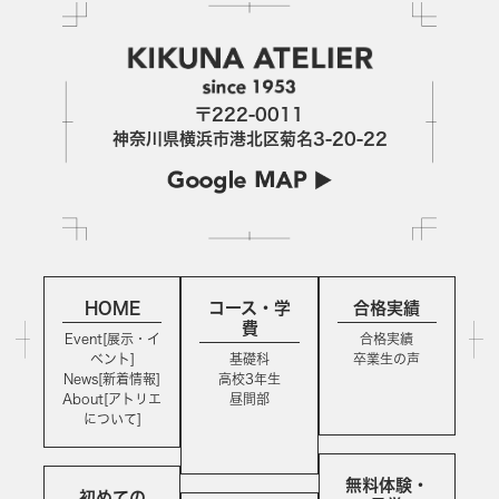
〒222-0011
神奈川県横浜市港北区菊名3-20-22
HOME
コース・学
合格実績
費
Event[展示・イ
合格実績
ベント]
基礎科
卒業生の声
News[新着情報]
高校3年生
About[アトリエ
昼間部
について]
無料体験・
初めての