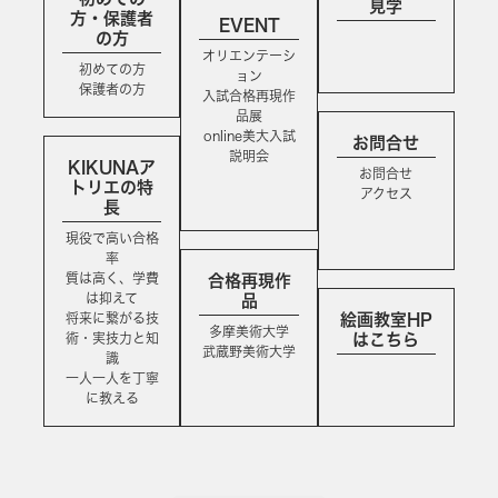
見学
方・保護者
EVENT
の方
オリエンテーシ
初めての方
ョン
保護者の方
入試合格再現作
品展
online美大入試
お問合せ
説明会
KIKUNAア
お問合せ
トリエの特
アクセス
長
現役で高い合格
率
質は高く、学費
合格再現作
は抑えて
品
将来に繋がる技
絵画教室HP
多摩美術大学
術・実技力と知
はこちら
武蔵野美術大学
識
一人一人を丁寧
に教える