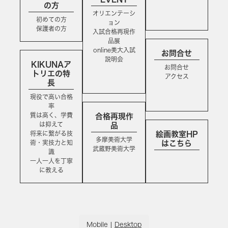
の方
オリエンテーシ
初めての方
ョン
保護者の方
入試合格再現作
品展
online美大入試
お問合せ
説明会
KIKUNAア
お問合せ
トリエの特
アクセス
長
現役で高い合格
率
質は高く、学費
合格再現作
は抑えて
品
将来に繋がる技
絵画教室HP
多摩美術大学
術・実技力と知
はこちら
武蔵野美術大学
識
一人一人を丁寧
に教える
Mobile
|
Desktop