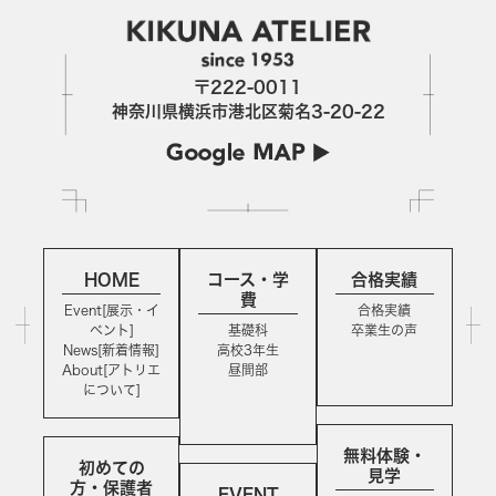
〒222-0011
神奈川県横浜市港北区菊名3-20-22
HOME
コース・学
合格実績
費
Event[展示・イ
合格実績
ベント]
基礎科
卒業生の声
News[新着情報]
高校3年生
About[アトリエ
昼間部
について]
無料体験・
初めての
見学
方・保護者
EVENT