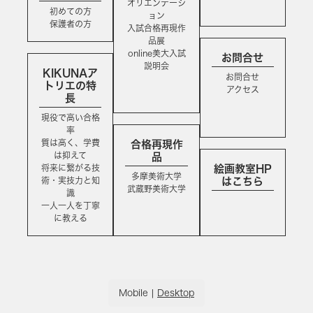
オリエンテーシ
初めての方
ョン
保護者の方
入試合格再現作
品展
online美大入試
お問合せ
説明会
KIKUNAア
お問合せ
トリエの特
アクセス
長
現役で高い合格
率
質は高く、学費
合格再現作
は抑えて
品
将来に繋がる技
絵画教室HP
多摩美術大学
術・実技力と知
はこちら
武蔵野美術大学
識
一人一人を丁寧
に教える
Mobile
|
Desktop