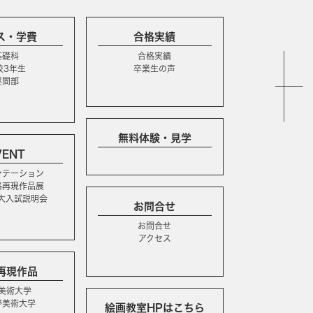
ス・学費
合格実績
基礎科
合格実績
校3年生
卒業生の声
昼間部
無料体験・見学
VENT
ンテーション
格再現作品展
e美大入試説明会
お問合せ
お問合せ
アクセス
再現作品
美術大学
野美術大学
絵画教室HPはこちら