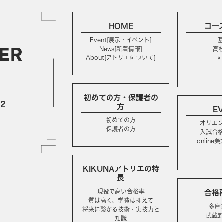
HOME
コー
Event[展示・イベント]
News[新着情報]
高
About[アトリエについて]
初めての方・保護者の
2
方
E
初めての方
オリエ
保護者の方
入試合
onlin
KIKUNAアトリエの特
長
現役で高い合格率
合格
質は高く、学費は抑えて
多摩
将来に繋がる技術・実技力と
武蔵
知識