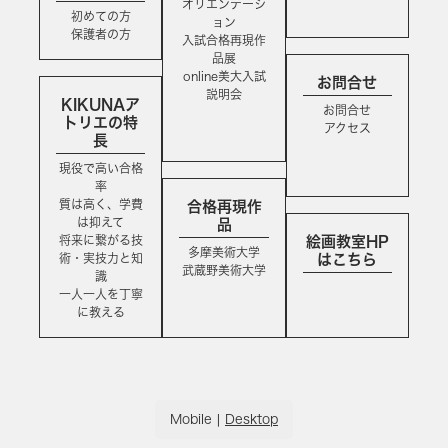
オリエンテーシ
初めての方
ョン
保護者の方
入試合格再現作
品展
online美大入試
お問合せ
説明会
KIKUNAア
お問合せ
トリエの特
アクセス
長
現役で高い合格
率
質は高く、学費
合格再現作
は抑えて
品
将来に繋がる技
絵画教室HP
多摩美術大学
術・実技力と知
はこちら
武蔵野美術大学
識
一人一人を丁寧
に教える
Mobile
|
Desktop