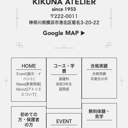
〒222-0011
神奈川県横浜市港北区菊名3-20-22
HOME
コース・学
合格実績
費
Event[展示・イ
合格実績
ベント]
基礎科
卒業生の声
News[新着情報]
高校3年生
About[アトリエ
昼間部
について]
無料体験・
初めての
見学
方・保護者
EVENT
の方