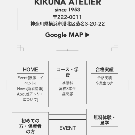
〒222-0011
神奈川県横浜市港北区菊名3-20-22
HOME
コース・学
合格実績
費
Event[展示・イ
合格実績
ベント]
基礎科
卒業生の声
News[新着情報]
高校3年生
About[アトリエ
昼間部
について]
無料体験・
初めての
見学
方・保護者
EVENT
の方