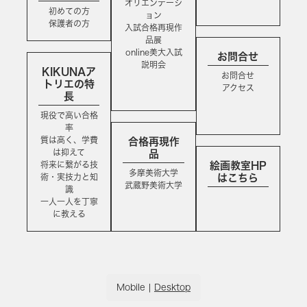
オリエンテーシ
初めての方
ョン
保護者の方
入試合格再現作
品展
online美大入試
お問合せ
説明会
KIKUNAア
お問合せ
トリエの特
アクセス
長
現役で高い合格
率
質は高く、学費
合格再現作
は抑えて
品
将来に繋がる技
絵画教室HP
多摩美術大学
術・実技力と知
はこちら
武蔵野美術大学
識
一人一人を丁寧
に教える
Mobile
|
Desktop